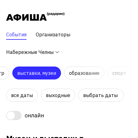
События
Организаторы
Набережные Челны
тр
выставки, музеи
образование
спорт
все даты
выходные
выбрать даты
онлайн